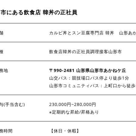
形市にある飲食店 韓丼の正社員
舗
カルビ丼とスン豆腐専門店 韓丼 山形あ
種
飲食店韓丼の正社員調理接客山形市
務地
〒990-2481 山形県山形市あかねケ丘
山交バス：競技場口バス停より徒歩1分
山形市コミュニティバス：上町口から徒歩
与(手当含む)
230,000円~280,000円
※定期的な昇給/昇格あり
務時間
【休日・休暇】