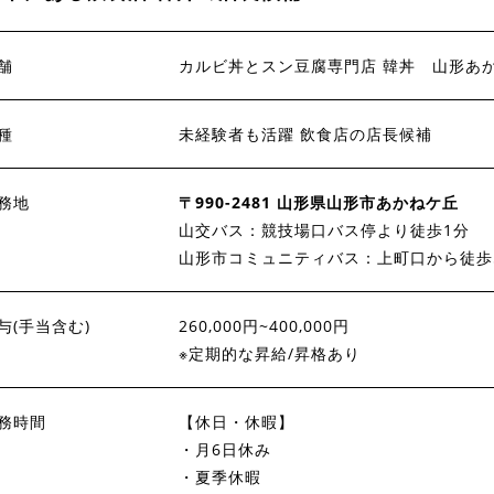
舗
カルビ丼とスン豆腐専門店 韓丼 山形あ
種
未経験者も活躍 飲食店の店長候補
務地
〒990-2481 山形県山形市あかねケ丘
山交バス：競技場口バス停より徒歩1分
山形市コミュニティバス：上町口から徒歩
与(手当含む)
260,000円~400,000円
※定期的な昇給/昇格あり
務時間
【休日・休暇】
・月6日休み
・夏季休暇