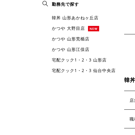
勤務先で探す
韓丼 山形あかねヶ丘店
かつや 大野目店
NEW
かつや 山形荒楯店
かつや 山形江俣店
宅配クック1・2・3 山形店
宅配クック1・2・3 仙台中央店
韓丼
店
職