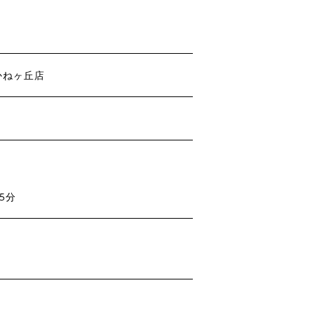
かねヶ丘店
5分