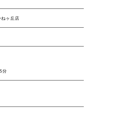
かねヶ丘店
5分